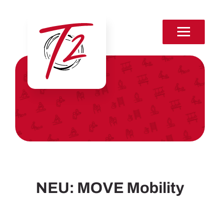
Home
Leistungen
Therapie
Physiotherapie / Krankengymnastik
NEU: MOVE Mobility
CranioSacrale Therapie
Moxa-Therapie