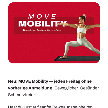
Reflexzonenbehandlung
Inhalationstherapie
Training
Medical Fitness
Präventionskurse
Beckenbodentraining
Funktionstraining
Neu: MOVE Mobility — jeden Freitag ohne
Bungee Fitness
vorherige Anmeldung.
Beweglicher. Gesünder.
Cube Multifunktionswand
Schmerzfreier.
Personal Training
Hast du Lust auf sanfte Bewegungseinheiten,